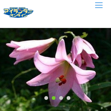
参加団体一覧
島マルシェ
ふるさと納税
しまっちんぐ
1
2
3
4