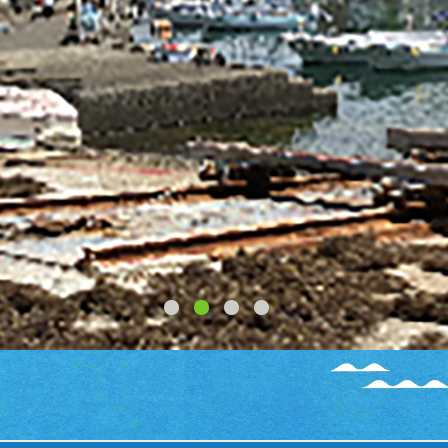
1
2
3
4