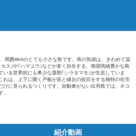
ぶ、周囲4kmのとても小さな島です。島の気候は、きわめて温
スカス｣や｢ハマユウ｣などが多く自生する、南国情緒豊かな島
ている世界的にも希少な藻類｢シラタマモ｣が生息していま
。これは、上下に開く戸板が庇と縁台の役目をする独特の住宅
だけに見られるつくりです。自動車がない出羽島では、ネコ
す。
紹介動画