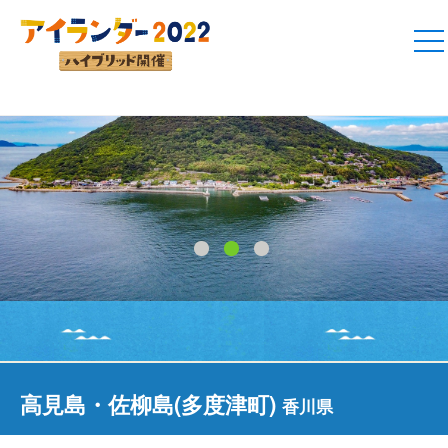
1
2
3
高見島・佐柳島(多度津町)
香川県